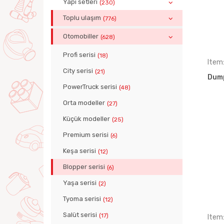
Yapı setleri
(230)
Toplu ulaşım
(776)
Otomobiller
(628)
Profi serisi
(18)
Item
City serisi
(21)
Dump
PowerTruck serisi
(48)
Orta modeller
(27)
Küçük modeller
(25)
Premium serisi
(6)
Keşa serisi
(12)
Blopper serisi
(6)
Yaşa serisi
(2)
Tyoma serisi
(12)
Salüt serisi
(17)
Item