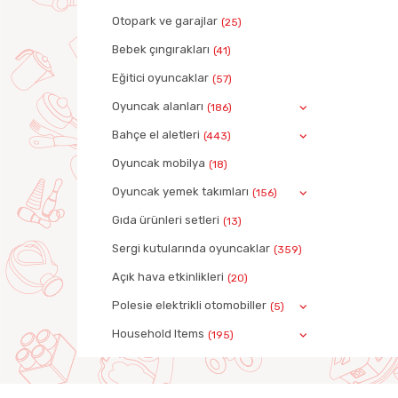
Otopark ve garajlar
(25)
Bebek çıngırakları
(41)
Eğitici oyuncaklar
(57)
Oyuncak alanları
(186)
Bahçe el aletleri
(443)
Oyuncak mobilya
(18)
Oyuncak yemek takımları
(156)
Gıda ürünleri setleri
(13)
Sergi kutularında oyuncaklar
(359)
Açık hava etkinlikleri
(20)
Polesie elektrikli otomobiller
(5)
Household Items
(195)