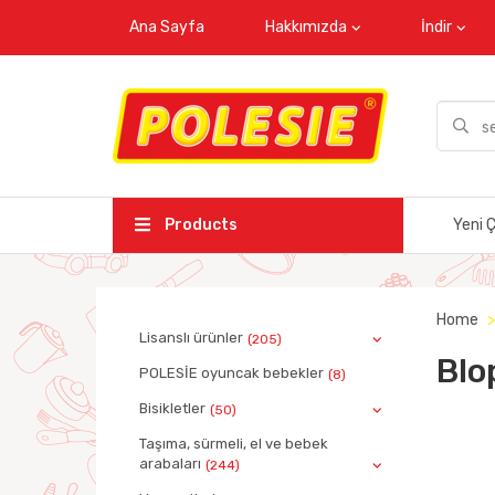
Ana Sayfa
Hakkımızda
İndir
Products
Yeni Ç
Home
Lisanslı ürünler
(205)
Blo
POLESİE oyuncak bebekler
(8)
Bisikletler
(50)
Taşıma, sürmeli, el ve bebek
arabaları
(244)