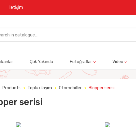
İletişim
ıkanlar
Çok Yakında
Fotoğraflar
Video
Products
Toplu ulaşım
Otomobiller
Blopper serisi
pper serisi