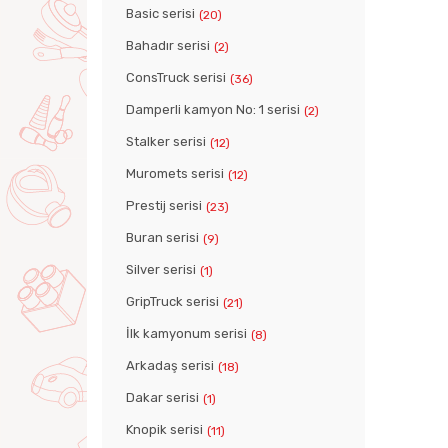
Basic serisi
(20)
Bahadır serisi
(2)
ConsTruck serisi
(36)
Damperli kamyon No: 1 serisi
(2)
Stalker serisi
(12)
Muromets serisi
(12)
Prestij serisi
(23)
Buran serisi
(9)
Silver serisi
(1)
GripTruck serisi
(21)
İlk kamyonum serisi
(8)
Arkadaş serisi
(18)
Dakar serisi
(1)
Knopik serisi
(11)