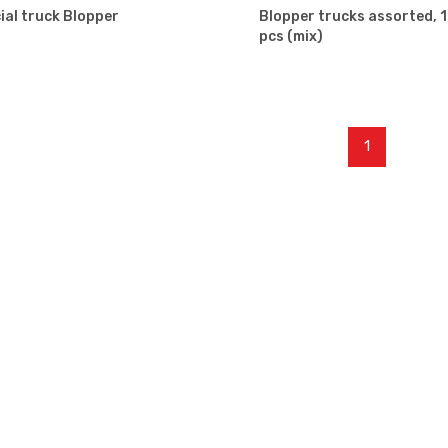
ial truck Blopper
Blopper trucks assorted, 
pcs (mix)
1