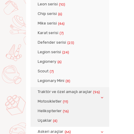
Leon serisi
(10)
Chip serisi
(6)
Mike serisi
(46)
Karat serisi
(7)
Defender serisi
(23)
Legion serisi
(24)
Legionery
(6)
Scout
(7)
Legionary Mini
(8)
Traktör ve özel amaçlı araçlar
(96)
Motosikletler
(11)
Helikopterler
(16)
Uçaklar
(4)
Askeri araçlar
(66)