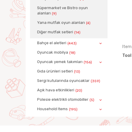
Süpermarket ve Bistro oyun
alanları
(9)
Yana mutfak oyun alanları
(4)
Diğer mutfak setleri
(14)
Bahçe el aletleri
(443)
Item
Oyuncak mobilya
(18)
Tool
Oyuncak yemek takımları
(156)
Gıda ürünleri setleri
(13)
Sergi kutularında oyuncaklar
(359)
Açık hava etkinlikleri
(20)
Polesie elektrikli otomobiller
(5)
Household Items
(195)