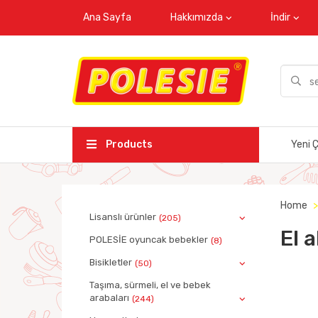
Ana Sayfa
Hakkımızda
İndir
Products
Yeni Ç
Home
Lisanslı ürünler
(205)
El a
POLESİE oyuncak bebekler
(8)
Bisikletler
(50)
Taşıma, sürmeli, el ve bebek
arabaları
(244)