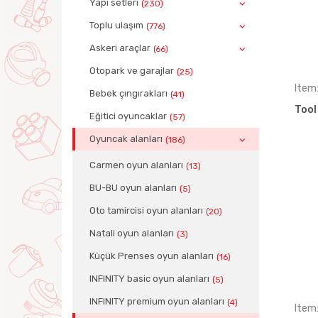
Yapı setleri
(230)
Toplu ulaşım
(776)
Askeri araçlar
(66)
Otopark ve garajlar
(25)
Item
Bebek çıngırakları
(41)
Tool
Eğitici oyuncaklar
(57)
Oyuncak alanları
(186)
Carmen oyun alanları
(13)
BU-BU oyun alanları
(5)
Oto tamircisi oyun alanları
(20)
Natali oyun alanları
(3)
Küçük Prenses oyun alanları
(16)
INFINITY basic oyun alanları
(5)
INFINITY premium oyun alanları
(4)
Item