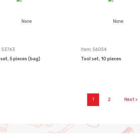
: 53763
Item: 56054
 set, 5 pieces (bag)
Tool set, 10 pieces
1
2
Next >