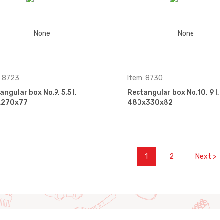
: 8723
Item: 8730
angular box No.9, 5.5 l,
Rectangular box No.10, 9 l,
x270x77
480x330x82
1
2
Next >