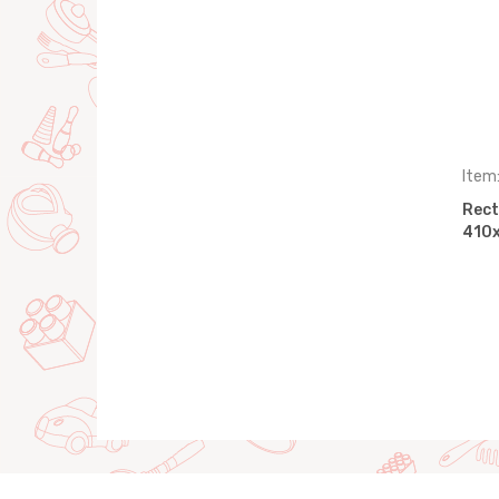
Item
Rect
410