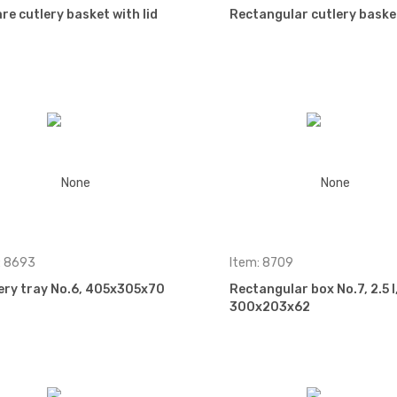
re cutlery basket with lid
Rectangular cutlery baske
: 8693
Item: 8709
ery tray No.6, 405x305x70
Rectangular box No.7, 2.5 l
300x203x62