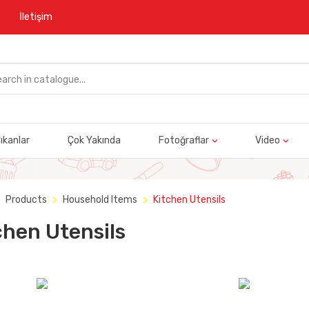
İletişim
ıkanlar
Çok Yakında
Fotoğraflar
Video
Products
Household Items
Kitchen Utensils
chen Utensils