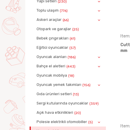
Yapı setleri
(230)
Toplu ulaşım
(776)
Askeri araçlar
(66)
Otopark ve garajlar
(25)
Item
Bebek çıngırakları
(41)
Cutt
Eğitici oyuncaklar
(57)
mm
Oyuncak alanları
(186)
Bahçe el aletleri
(443)
Oyuncak mobilya
(18)
Oyuncak yemek takımları
(156)
Gıda ürünleri setleri
(13)
Sergi kutularında oyuncaklar
(359)
Açık hava etkinlikleri
(20)
Polesie elektrikli otomobiller
(5)
Item