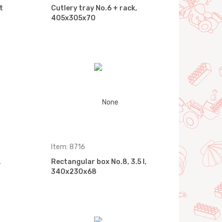
t
Cutlery tray No.6 + rack,
405x305x70
Item: 8716
,
Rectangular box No.8, 3.5 l,
340x230x68