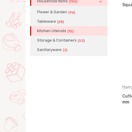
Household Items
(195)
Squa
Flower & Garden
(96)
Tableware
(28)
Kitchen Utensils
(15)
Storage & Containers
(53)
Sanitaryware
(3)
Item
Cutl
mm