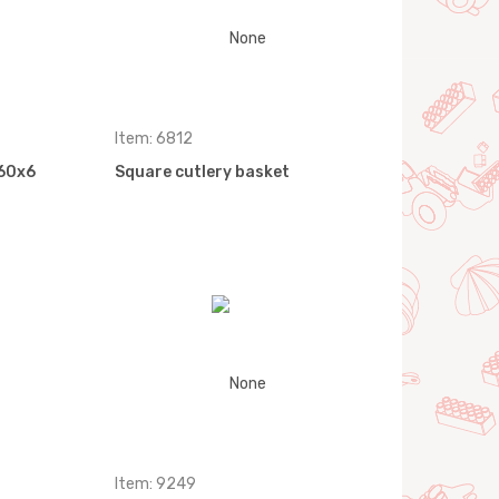
Item: 6812
160x6
Square cutlery basket
Item: 9249