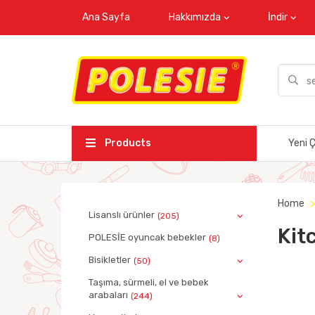
Ana Sayfa
Hakkımızda
İndir
Products
Yeni Ç
Home
Lisanslı ürünler
(205)
Kit
POLESİE oyuncak bebekler
(8)
Bisikletler
(50)
Taşıma, sürmeli, el ve bebek
arabaları
(244)